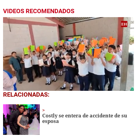
VIDEOS RECOMENDADOS
0
RELACIONADAS:
seconds
of
1
minute,
Costly se entera de accidente de su
56
esposa
seconds