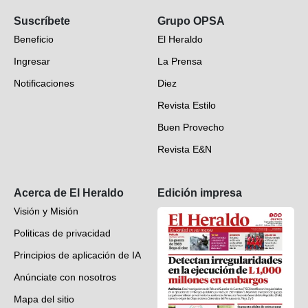
Suscríbete
Grupo OPSA
EH Verifica
Beneficio
El Heraldo
Fotogalerías
Ingresar
La Prensa
Deportes
Notificaciones
Diez
Videos
Revista Estilo
Hondureños en el mundo
Buen Provecho
Revista E&N
Suscripción
Acerca de El Heraldo
Edición impresa
Visión y Misión
Politicas de privacidad
Principios de aplicación de IA
Anúnciate con nosotros
Mapa del sitio