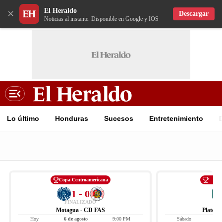
El Heraldo
×
Descargar
Noticias al instante. Disponible en Google y IOS
Lo último
Honduras
Sucesos
Entretenimiento
Copa Centroamericana
Li
1 - 0
FINALIZADO
Motagua - CD FAS
Platens
Hoy
6 de agosto
9:00 PM
Sábado
8 d