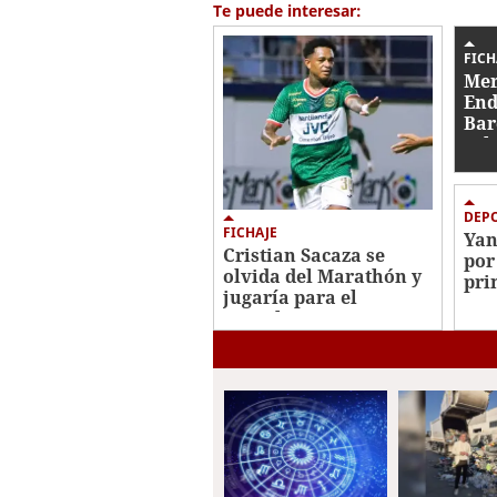
23
Te puede interesar:
seconds
Volume
0%
FICH
Mer
End
Bar
sal
fic
DEP
FICHAJE
Yan
Cristian Sacaza se
por
olvida del Marathón y
pri
jugaría para el
jug
Juticalpa FC
Mad