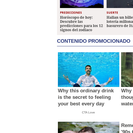
PREDICCIONES
SUERTE
Horóscopo de hoy:
Hallan un bill
Descubre las
lotería millon
predicciones para los 12
basurero de It
signos del zodiaco
CONTENIDO PROMOCIONADO
Why this ordinary drink
Why 
is the secret to feeling
thou
your best every day
wate
CTA Love
Reme
'90s