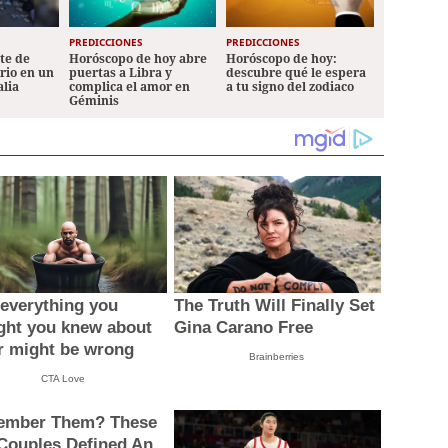
PREDICCIONES
PREDICCIONES
ete de
Horóscopo de hoy abre
Horóscopo de hoy:
ario en un
puertas a Libra y
descubre qué le espera
alia
complica el amor en
a tu signo del zodiaco
Géminis
everything you
The Truth Will Finally Set
ght you knew about
Gina Carano Free
r might be wrong
Brainberries
CTA Love
mber Them? These
 Couples Defined An