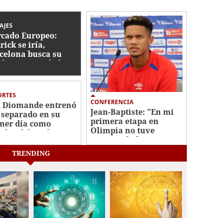
AJES
cado Europeo:
rick se iría,
celona busca su
ida y se tamabalea
haje de Rodri
ORTES
CONFERENCIA
 Diomande entrenó
Jean-Baptiste: "En mi
 separado en su
primera etapa en
mer día como
Olimpia no tuve
ador del Real
continuidad"
rid
TRENDING