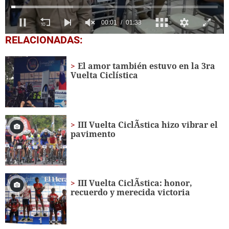
0
RELACIONADAS:
seconds
of
1
El amor también estuvo en la 3ra
minute,
Vuelta Ciclística
33
seconds
III Vuelta CiclÃ­stica hizo vibrar el
pavimento
III Vuelta CiclÃ­stica: honor,
recuerdo y merecida victoria