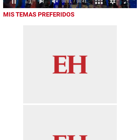
0
MIS TEMAS PREFERIDOS
seconds
of
41
seconds