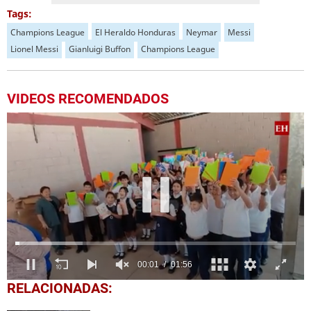
Tags:
Champions League
El Heraldo Honduras
Neymar
Messi
Lionel Messi
Gianluigi Buffon
Champions League
VIDEOS RECOMENDADOS
0
RELACIONADAS:
seconds
of