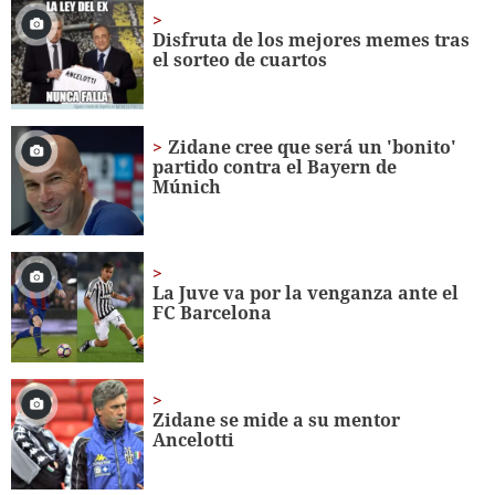
1
minute,
Disfruta de los mejores memes tras
56
el sorteo de cuartos
seconds
Zidane cree que será un 'bonito'
partido contra el Bayern de
Múnich
La Juve va por la venganza ante el
FC Barcelona
Zidane se mide a su mentor
Ancelotti