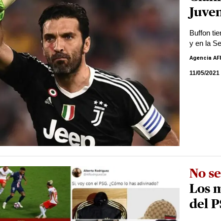
Juven
Buffon tie
y en la Se
Agencia AF
11/05/2021
No se
Los m
del P