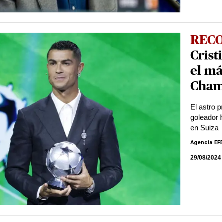
REC
Cris
el má
Cham
El astro 
goleador 
en Suiza
Agencia EF
29/08/2024