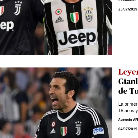
23/07/2019
Leye
Gianl
de T
La primer
18 años y
Agencia AF
04/07/2019