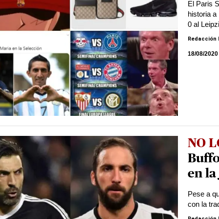
El Paris 
historia a
0 al Leip
Redacción 
18/08/2020
NO L
Buffo
en la
Pese a qu
con la tra
Redacción 