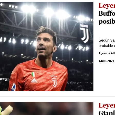
Leye
Buffo
posib
Según var
probable 
Agencia AF
14/06/2021
Leye
Gianl