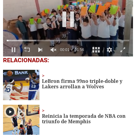
0
RELACIONADAS:
seconds
of
1
minute,
LeBron firma 99no triple-doble y
56
Lakers arrollan a Wolves
seconds
Reinicia la temporada de NBA con
triunfo de Memphis