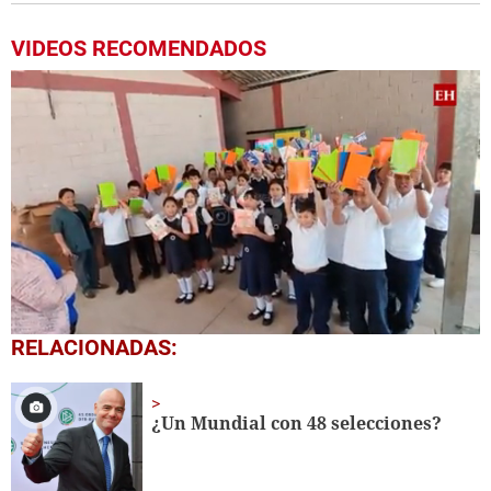
VIDEOS RECOMENDADOS
0
RELACIONADAS:
seconds
of
1
minute,
¿Un Mundial con 48 selecciones?
56
seconds