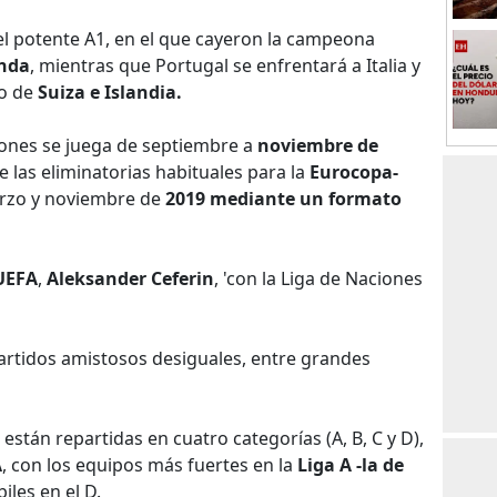
el potente A1, en el que cayeron la campeona
nda
, mientras que Portugal se enfrentará a Italia y
po de
Suiza e Islandia.
iones se juega de septiembre a
noviembre de
las eliminatorias habituales para la
Eurocopa-
arzo y noviembre de
2019 mediante un formato
UEFA
,
Aleksander Ceferin
, 'con la Liga de Naciones
artidos amistosos desiguales, entre grandes
están repartidas en cuatro categorías (A, B, C y D),
A
, con los equipos más fuertes en la
Liga A -la de
iles en el D.