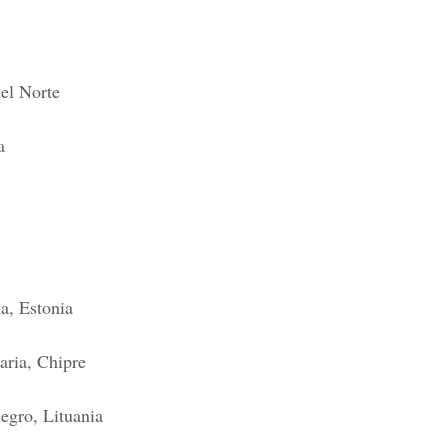
del Norte
a
a, Estonia
aria, Chipre
egro, Lituania