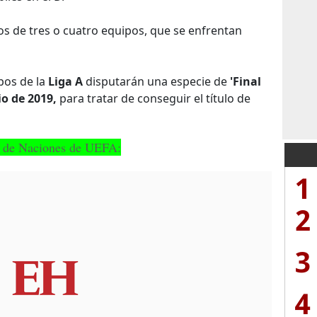
os de tres o cuatro equipos, que se enfrentan
pos de la
Liga A
disputarán una especie de
'Final
io de 2019,
para tratar de conseguir el título de
ga de Naciones de UEFA:
1
2
3
4