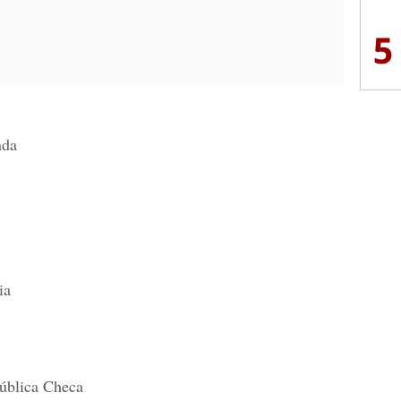
5
nda
ia
ública Checa