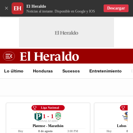
El Heraldo
×
Descargar
Noticias al instante. Disponible en Google y IOS
Lo último
Honduras
Sucesos
Entretenimiento
Liga Nacional
Li
1 - 1
FINALIZADO
FIN
Platense - Marathón
Lobos UPN
Hoy
8 de agosto
3:00 PM
Hoy
8 de 