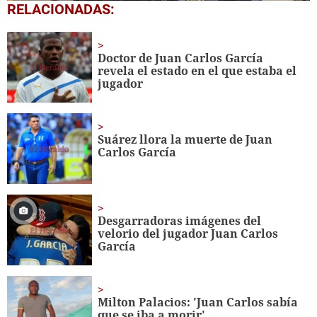
0
RELACIONADAS:
seconds
of
8
minutes,
Doctor de Juan Carlos García
4
revela el estado en el que estaba el
seconds
jugador
Suárez llora la muerte de Juan
Carlos García
Desgarradoras imágenes del
velorio del jugador Juan Carlos
García
Milton Palacios: 'Juan Carlos sabía
que se iba a morir'