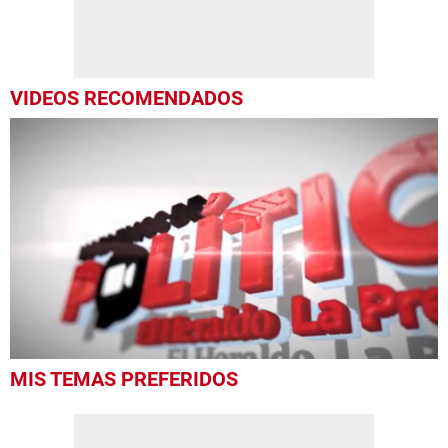
VIDEOS RECOMENDADOS
0
MIS TEMAS PREFERIDOS
seconds
of
49
minutes,
8