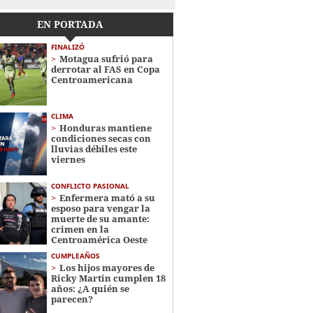
EN PORTADA
FINALIZÓ
Motagua sufrió para
derrotar al FAS en Copa
Centroamericana
CLIMA
Honduras mantiene
condiciones secas con
lluvias débiles este
viernes
CONFLICTO PASIONAL
Enfermera mató a su
esposo para vengar la
muerte de su amante:
crimen en la
Centroamérica Oeste
CUMPLEAÑOS
Los hijos mayores de
Ricky Martin cumplen 18
años: ¿A quién se
parecen?