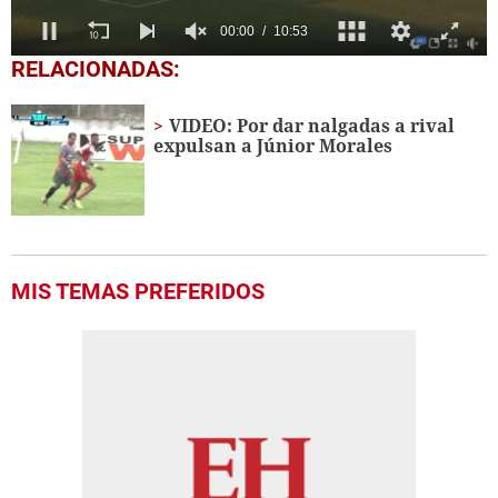
0
RELACIONADAS:
seconds
of
10
VIDEO: Por dar nalgadas a rival
minutes,
expulsan a Júnior Morales
53
seconds
MIS TEMAS PREFERIDOS