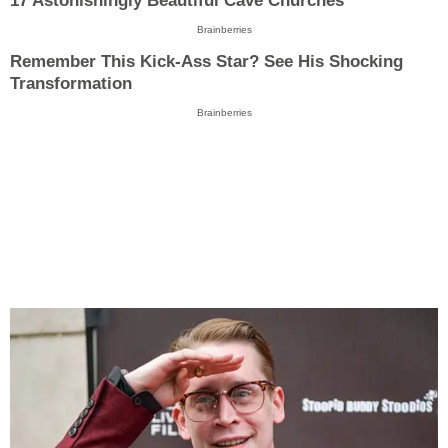
17 Astonishingly Beautiful Cave Churches
Brainberries
Remember This Kick-Ass Star? See His Shocking
Transformation
Brainberries