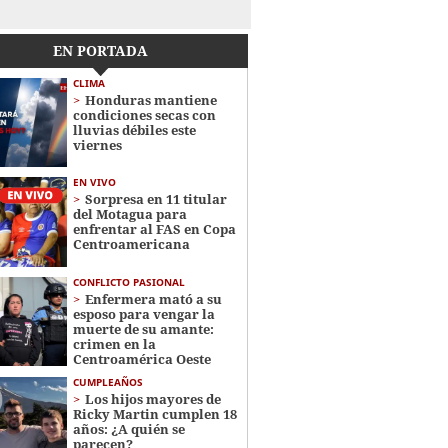
EN PORTADA
CLIMA
Honduras mantiene
condiciones secas con
lluvias débiles este
viernes
EN VIVO
Sorpresa en 11 titular
del Motagua para
enfrentar al FAS en Copa
Centroamericana
CONFLICTO PASIONAL
Enfermera mató a su
esposo para vengar la
muerte de su amante:
crimen en la
Centroamérica Oeste
CUMPLEAÑOS
Los hijos mayores de
Ricky Martin cumplen 18
años: ¿A quién se
parecen?