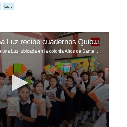
Lazio
Escuela Enciende una Luz recibe cuadernos Quick, gracias a la Maratón del Saber
Los niños de la escuela Enciende una Luz, ubicada en la colonia Altos de Santa Rosa, al sur de Tegucigalpa, recibieron cuadernos Quick como parte de la Campaña Maratón del Saber.