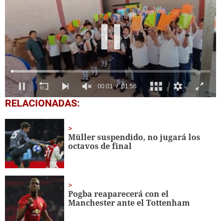
0
RELACIONADAS:
seconds
of
1
minute,
Müller suspendido, no jugará los
56
octavos de final
seconds
Pogba reaparecerá con el
Manchester ante el Tottenham