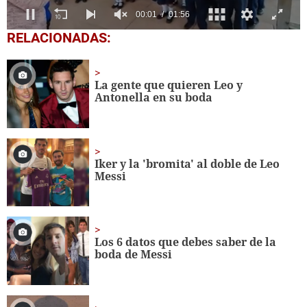
0
RELACIONADAS:
of
1
minute,
56
La gente que quieren Leo y
seconds
Antonella en su boda
Iker y la 'bromita' al doble de Leo
Messi
Los 6 datos que debes saber de la
boda de Messi