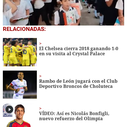
0
RELACIONADAS:
seconds
of
1
minute,
El Chelsea cierra 2018 ganando 1-0
56
en su visita al Crystal Palace
seconds
Rambo de León jugará con el Club
Deportivo Broncos de Choluteca
VÍDEO: Así es Nicolás Bonfigli,
nuevo refuerzo del Olimpia