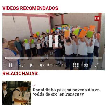
VIDEOS RECOMENDADOS
0
RELACIONADAS:
seconds
of
1
minute,
Ronaldinho pasa su noveno día en
56
'celda de oro' en Paraguay
seconds