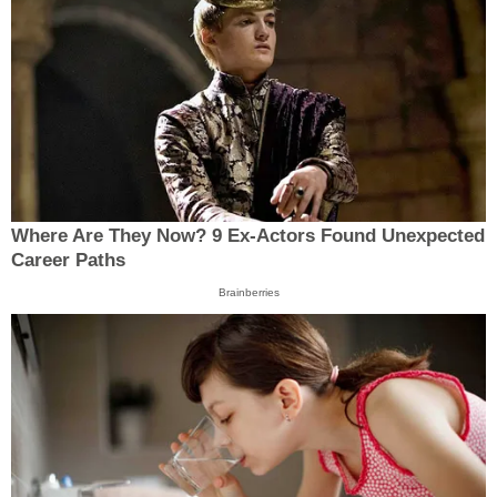
Where Are They Now? 9 Ex-Actors Found Unexpected
Career Paths
Brainberries