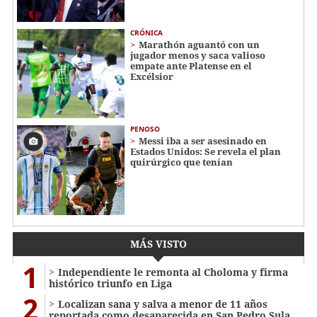
CRÓNICA
Marathón aguantó con un
jugador menos y saca valioso
empate ante Platense en el
Excélsior
PENOSO
Messi iba a ser asesinado en
Estados Unidos: Se revela el plan
quirúrgico que tenían
MÁS VISTO
1
Independiente le remonta al Choloma y firma
histórico triunfo en Liga
2
Localizan sana y salva a menor de 11 años
reportada como desaparecida en San Pedro Sula