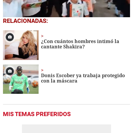
0
RELACIONADAS:
seconds
of
1
minute,
¿Con cuántos hombres intimó la
56
cantante Shakira?
seconds
Donis Escober ya trabaja protegido
con la máscara
MIS TEMAS PREFERIDOS