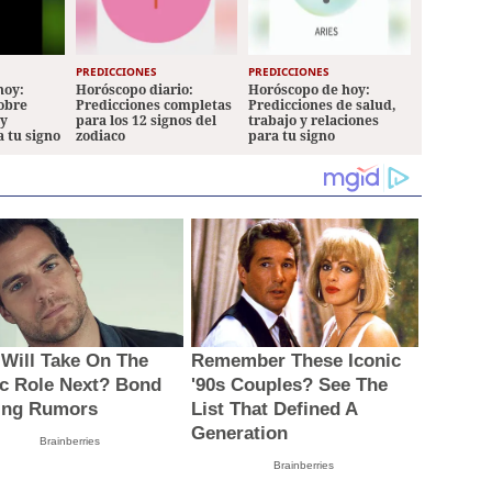
PREDICCIONES
PREDICCIONES
hoy:
Horóscopo diario:
Horóscopo de hoy:
sobre
Predicciones completas
Predicciones de salud,
 y
para los 12 signos del
trabajo y relaciones
a tu signo
zodiaco
para tu signo
Will Take On The
Remember These Iconic
ic Role Next? Bond
'90s Couples? See The
ing Rumors
List That Defined A
Generation
Brainberries
Brainberries