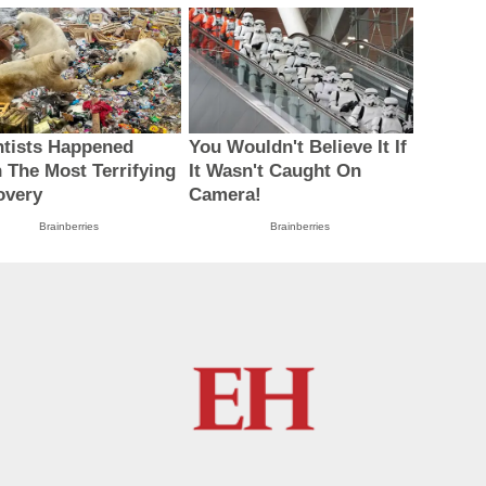
ntists Happened
You Wouldn't Believe It If
 The Most Terrifying
It Wasn't Caught On
overy
Camera!
Brainberries
Brainberries