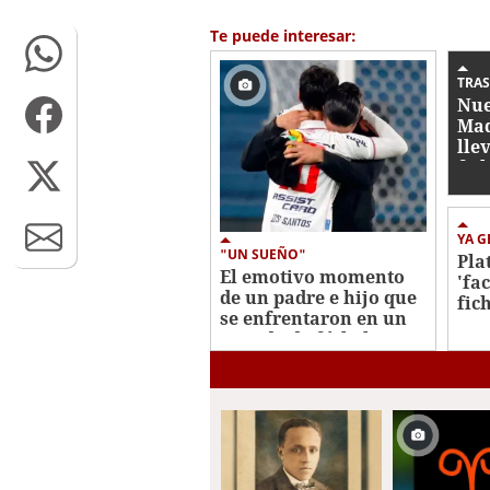
of
15
Te puede interesar:
seconds
Volume
0%
TRA
Nue
Mad
lle
fic
YA 
"UN SUEÑO"
Pla
El emotivo momento
'fa
de un padre e hijo que
fic
se enfrentaron en un
Dav
partido de fútbol en
Uruguay