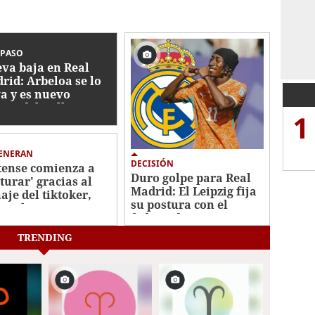
SPASO
va baja en Real
rid: Arbeloa se lo
va y es nuevo
haje del Fulham
1
GENERAN
DECISIÓN
tense comienza a
Duro golpe para Real
cturar' gracias al
Madrid: El Leipzig fija
haje del tiktoker,
su postura con el
is Flow
fichaje de Yan
Diomande
TRENDING