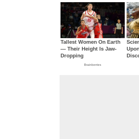
Tallest Women On Earth
Scie
— Their Height Is Jaw-
Upon
Dropping
Disc
Brainberries