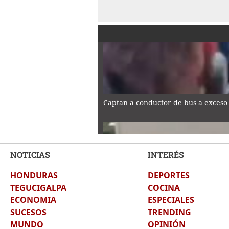
Captan a conductor de bus a exceso
NOTICIAS
INTERÉS
HONDURAS
DEPORTES
¡Locura en Chile por la llegada de V
TEGUCIGALPA
COCINA
ECONOMIA
ESPECIALES
SUCESOS
TRENDING
MUNDO
OPINIÓN