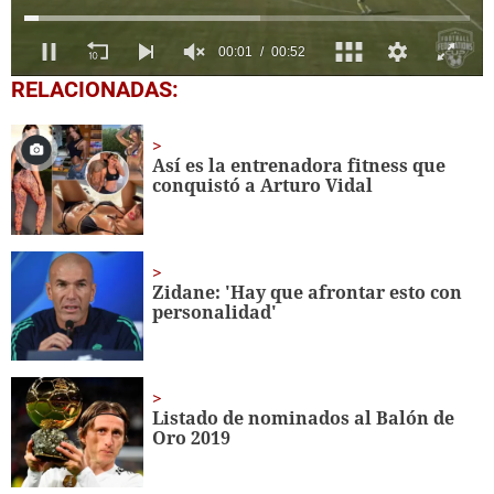
0
RELACIONADAS:
seconds
of
52
seconds
Así es la entrenadora fitness que
conquistó a Arturo Vidal
Zidane: 'Hay que afrontar esto con
personalidad'
Listado de nominados al Balón de
Oro 2019