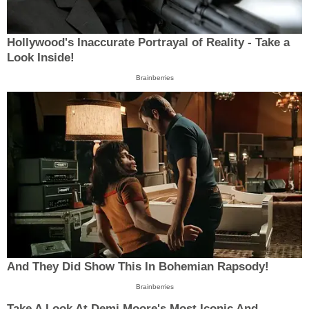
Hollywood's Inaccurate Portrayal of Reality - Take a
Look Inside!
Brainberries
And They Did Show This In Bohemian Rapsody!
Brainberries
Take A Look At Demi Moore's Most Iconic And