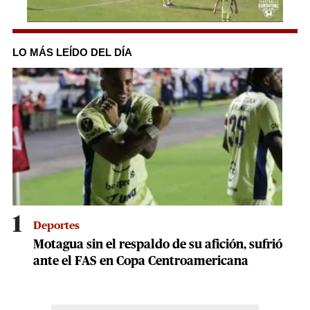
0
seconds
of
LO MÁS LEÍDO DEL DÍA
52
seconds
1
Deportes
Motagua sin el respaldo de su afición, sufrió
ante el FAS en Copa Centroamericana