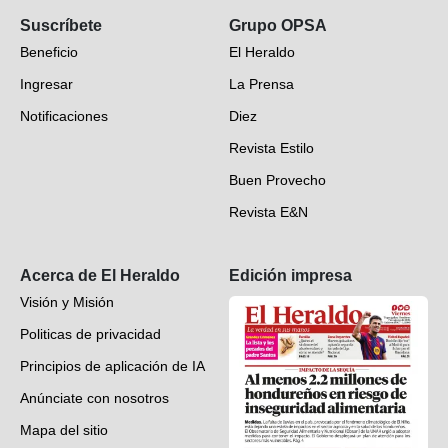
Suscríbete
Grupo OPSA
EH Verifica
Beneficio
El Heraldo
Fotogalerías
Ingresar
La Prensa
Deportes
Notificaciones
Diez
Videos
Revista Estilo
Hondureños en el mundo
Buen Provecho
Revista E&N
Suscripción
Acerca de El Heraldo
Edición impresa
Visión y Misión
Politicas de privacidad
Principios de aplicación de IA
Anúnciate con nosotros
Mapa del sitio