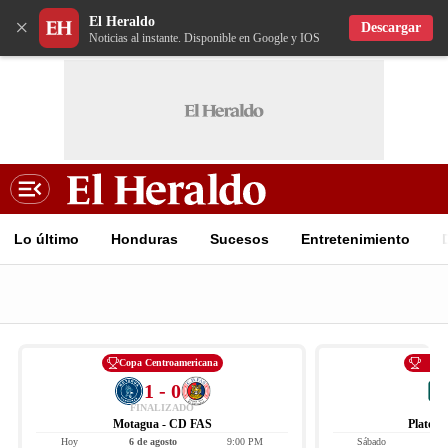
El Heraldo
×
Descargar
Noticias al instante. Disponible en Google y IOS
Lo último
Honduras
Sucesos
Entretenimiento
Copa Centroamericana
Li
1 - 0
FINALIZADO
Motagua - CD FAS
Platens
Hoy
6 de agosto
9:00 PM
Sábado
8 d