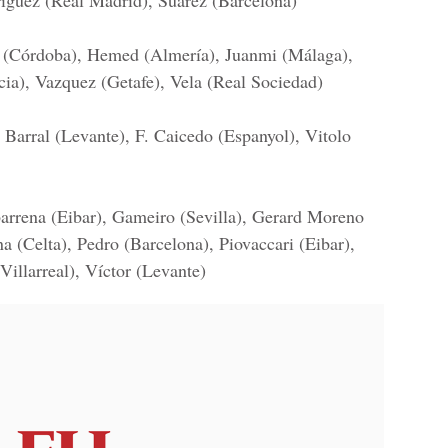
ríguez (Real Madrid), Suárez (Barcelona)
as (Córdoba), Hemed (Almería), Juanmi (Málaga),
ncia), Vazquez (Getafe), Vela (Real Sociedad)
 Barral (Levante), F. Caicedo (Espanyol), Vitolo
arrena (Eibar), Gameiro (Sevilla), Gerard Moreno
na (Celta), Pedro (Barcelona), Piovaccari (Eibar),
Villarreal), Víctor (Levante)