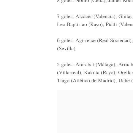
8 goles: Nolito (Celta), James Rod
7 goles: Alcácer (Valencia), Ghil
Leo Baptistao (Rayo), Piatti (Vale
6 goles: Agirretxe (Real Sociedad),
(Sevilla)
5 goles: Amrabat (Málaga), Arruab
(Villarreal), Kakuta (Rayo), Orella
Tiago (Atlético de Madrid), Uche (