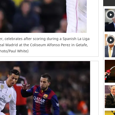
, celebrates after scoring during a Spanish La Liga
l Madrid at the Coliseum Alfonso Perez in Getafe,
Photo/Paul White)