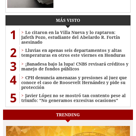
MÁS VISTO
1
Lo citaron en la Villa Nueva y lo raptaron:
Jafeth Pozo, estudiante del Abelardo R. Fortín
asesinado
2
Lluvias en apenas seis departamentos y altas
temperaturas en otros este viernes en Honduras
3
¡Banadesa bajo la lupa! CNBS revisará créditos y
manejo de fondos públicos
4
CPH denuncia amenazas y presiones al juez que
conoce el caso de Roosevelt Hernández y pide su
protección
5
Javier López no se mostró tan contento pese al
triunfo: "No generamos excesivas ocasiones"
TRENDING