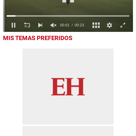
0
MIS TEMAS PREFERIDOS
seconds
of
23
seconds