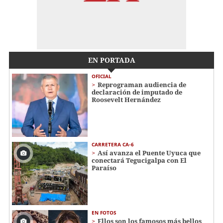
EN PORTADA
OFICIAL
Reprograman audiencia de
declaración de imputado de
Roosevelt Hernández
CARRETERA CA-6
Así avanza el Puente Uyuca que
conectará Tegucigalpa con El
Paraíso
EN FOTOS
Ellos son los famosos más bellos