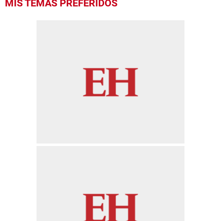
MIS TEMAS PREFERIDOS
seconds
of
1
minute,
29
seconds