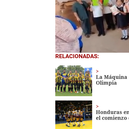
0
RELACIONADAS:
seconds
of
1
minute,
La Máquina a
56
Olimpia
seconds
Volume
0%
Honduras en
el comienzo 