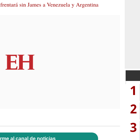
frentará sin James a Venezuela y Argentina
1
2
3
rme al canal de noticias