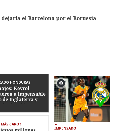
 dejaría el Barcelona por el Borussia
CADO HONDURAS
hajes: Keyrol
ueroa a impensable
b de Inglaterra y
ador hindú a Liga
ional
L MÁS CARO?
IMPENSADO
ántos millones