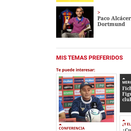
Paco Alcácer
Dortmund
MIS TEMAS PREFERIDOS
Te puede interesar:
MER
Fic
Fig
clu
jug
Nac
¿Y E
CONFERENCIA
¿Cu