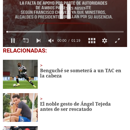
0
RELACIONADAS:
seconds
of
1
minute,
Benguché se someterá a un TAC en
20
la cabeza
seconds
El noble gesto de Ángel Tejeda
antes de ser rescatado