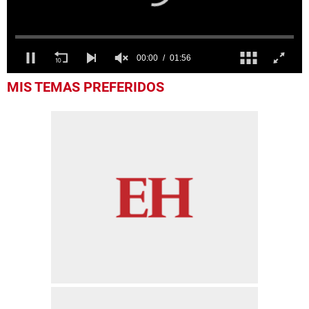
0
MIS TEMAS PREFERIDOS
seconds
of
1
minute,
56
seconds