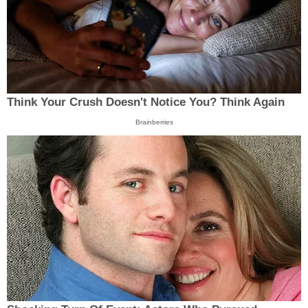
Think Your Crush Doesn't Notice You? Think Again
Brainberries