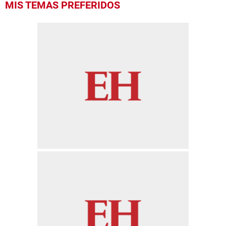
MIS TEMAS PREFERIDOS
seconds
of
15
seconds