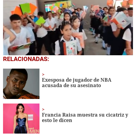
0
RELACIONADAS:
seconds
of
1
minute,
Exesposa de jugador de NBA
56
acusada de su asesinato
seconds
Francia Raisa muestra su cicatriz y
esto le dicen