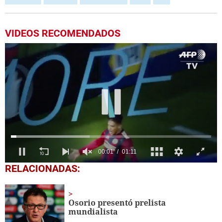
VIDEOS RECOMENDADOS
0
RELACIONADAS:
seconds
of
1
minute,
Osorio presentó prelista
11
mundialista
seconds