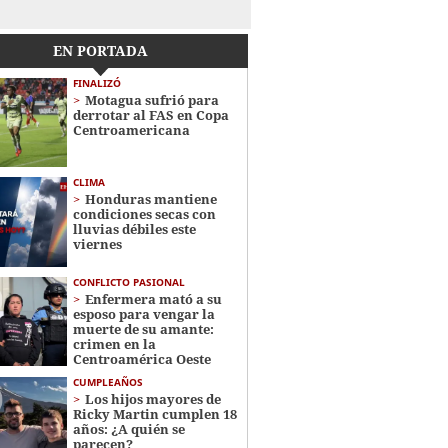
EN PORTADA
FINALIZÓ
Motagua sufrió para
derrotar al FAS en Copa
Centroamericana
CLIMA
Honduras mantiene
condiciones secas con
lluvias débiles este
viernes
CONFLICTO PASIONAL
Enfermera mató a su
esposo para vengar la
muerte de su amante:
crimen en la
Centroamérica Oeste
CUMPLEAÑOS
Los hijos mayores de
Ricky Martin cumplen 18
años: ¿A quién se
parecen?