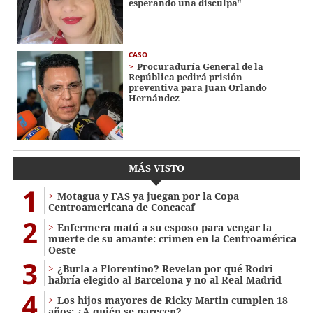
esperando una disculpa"
CASO
Procuraduría General de la
República pedirá prisión
preventiva para Juan Orlando
Hernández
MÁS VISTO
1
Motagua y FAS ya juegan por la Copa
Centroamericana de Concacaf
2
Enfermera mató a su esposo para vengar la
muerte de su amante: crimen en la Centroamérica
Oeste
3
¿Burla a Florentino? Revelan por qué Rodri
habría elegido al Barcelona y no al Real Madrid
4
Los hijos mayores de Ricky Martin cumplen 18
años: ¿A quién se parecen?