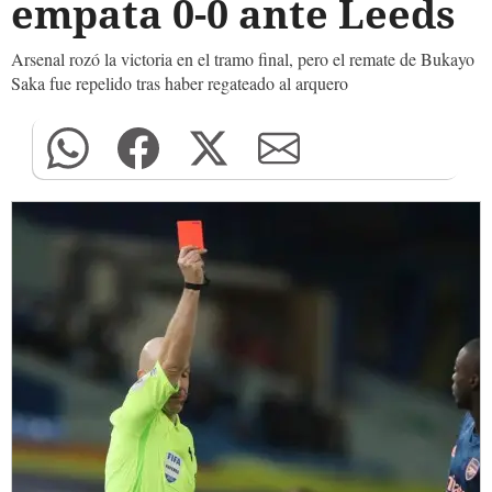
empata 0-0 ante Leeds
Arsenal rozó la victoria en el tramo final, pero el remate de Bukayo
Saka fue repelido tras haber regateado al arquero