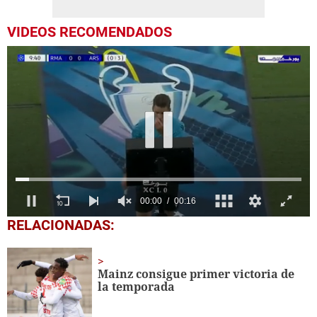
VIDEOS RECOMENDADOS
0
RELACIONADAS:
seconds
of
16
seconds
Mainz consigue primer victoria de
la temporada