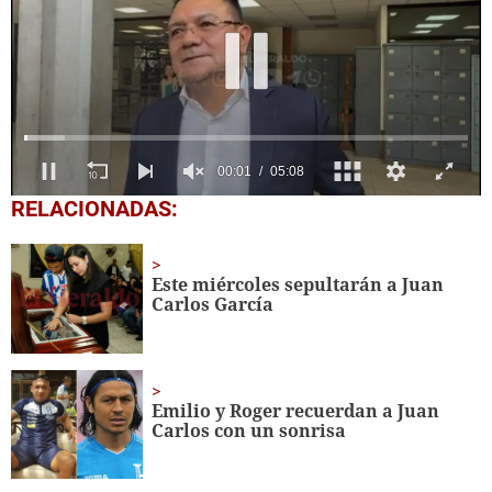
0
RELACIONADAS:
seconds
of
5
minutes,
Este miércoles sepultarán a Juan
8
Carlos García
seconds
Emilio y Roger recuerdan a Juan
Carlos con un sonrisa