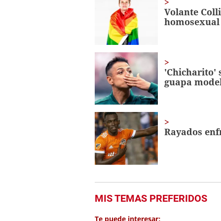
seconds
Volume
Volante Coll
0%
homosexual
'Chicharito' 
guapa mode
Rayados enf
MIS TEMAS PREFERIDOS
Te puede interesar: