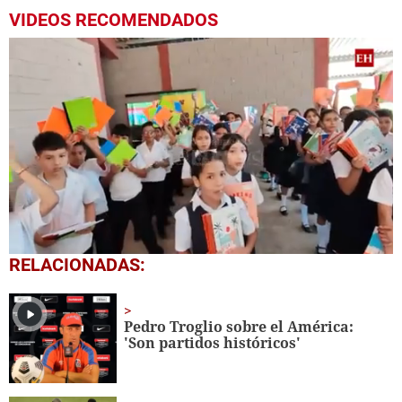
VIDEOS RECOMENDADOS
0
RELACIONADAS:
seconds
of
1
minute,
Pedro Troglio sobre el América:
56
'Son partidos históricos'
seconds