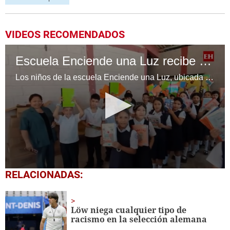
VIDEOS RECOMENDADOS
Escuela Enciende una Luz recibe cuadernos Quick, gracias a la Maratón del Saber
Los niños de la escuela Enciende una Luz, ubicada en la colonia Altos de Santa Rosa, al sur de Tegucigalpa, recibieron cuadernos Quick como parte de la Campaña Maratón del Saber.
0
RELACIONADAS:
seconds
of
1
minute,
Löw niega cualquier tipo de
56
racismo en la selección alemana
seconds