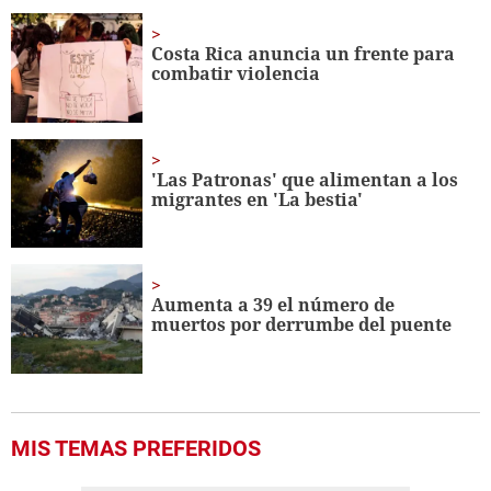
of
1
minute,
Costa Rica anuncia un frente para
56
combatir violencia
seconds
'Las Patronas' que alimentan a los
migrantes en 'La bestia'
Aumenta a 39 el número de
muertos por derrumbe del puente
MIS TEMAS PREFERIDOS