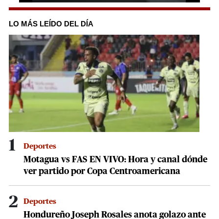
0
seconds
of
LO MÁS LEÍDO DEL DÍA
1
minute,
7
seconds
1
Deportes
Motagua vs FAS EN VIVO: Hora y canal dónde
ver partido por Copa Centroamericana
2
Deportes
Hondureño Joseph Rosales anota golazo ante