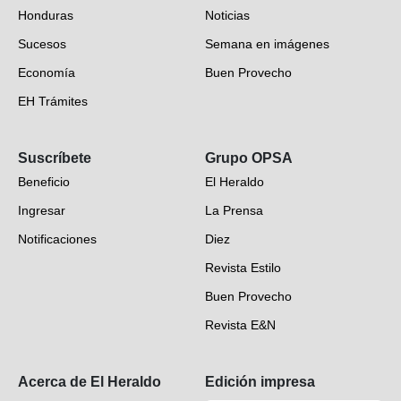
Honduras
Noticias
Sucesos
Semana en imágenes
Economía
Buen Provecho
EH Trámites
Opinión
Suscríbete
Grupo OPSA
EH Verifica
Beneficio
El Heraldo
Fotogalerías
Ingresar
La Prensa
Deportes
Notificaciones
Diez
Videos
Revista Estilo
Hondureños en el mundo
Buen Provecho
Revista E&N
Suscripción
Acerca de El Heraldo
Edición impresa