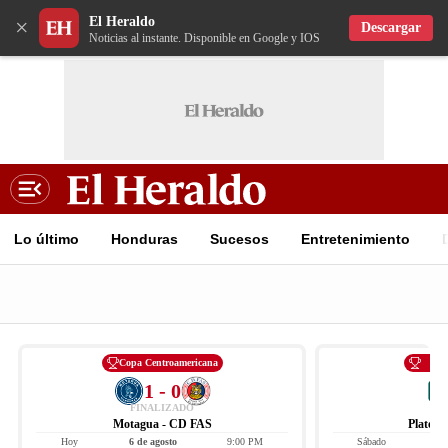
El Heraldo
×
Descargar
Noticias al instante. Disponible en Google y IOS
Lo último
Honduras
Sucesos
Entretenimiento
Copa Centroamericana
Li
1 - 0
FINALIZADO
Motagua - CD FAS
Platens
Hoy
6 de agosto
9:00 PM
Sábado
8 d