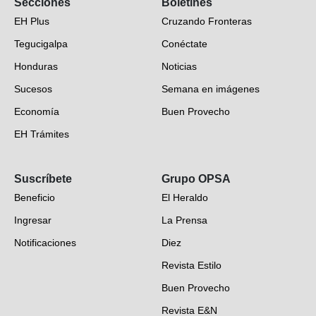
Secciones
Boletines
EH Plus
Cruzando Fronteras
Tegucigalpa
Conéctate
Honduras
Noticias
Sucesos
Semana en imágenes
Economía
Buen Provecho
EH Trámites
Opinión
Suscríbete
Grupo OPSA
EH Verifica
Beneficio
El Heraldo
Fotogalerías
Ingresar
La Prensa
Deportes
Notificaciones
Diez
Videos
Revista Estilo
Hondureños en el mundo
Buen Provecho
Revista E&N