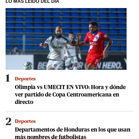
LO MÁS LEÍDO DEL DÍA
1
minute,
19
seconds
1
Deportes
Olimpia vs UMECIT EN VIVO: Hora y dónde
ver partido de Copa Centroamericana en
directo
2
Deportes
Departamentos de Honduras en los que usan
más nombres de futbolistas