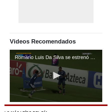
Videos Recomendados
Romario Luis Da Silva se estrenó como goleador con el Motagua anotando ante Platense
0
seconds
of