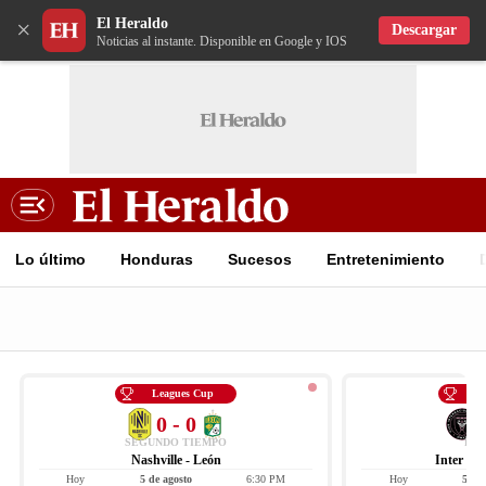
El Heraldo
×
Descargar
Noticias al instante. Disponible en Google y IOS
Lo último
Honduras
Sucesos
Entretenimiento
Leagues Cup
Le
0 - 0
SEGUNDO TIEMPO
FIN
Nashville - León
Inter Mi
Hoy
5 de agosto
6:30 PM
Hoy
5 de 