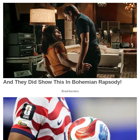
And They Did Show This In Bohemian Rapsody!
Brainberries