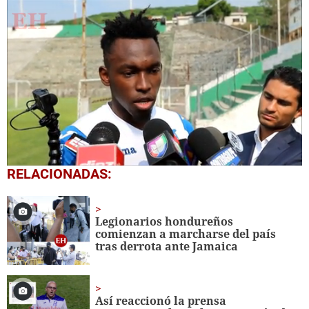
0
RELACIONADAS:
seconds
of
1
minute,
Legionarios hondureños
7
comienzan a marcharse del país
seconds
tras derrota ante Jamaica
Así reaccionó la prensa