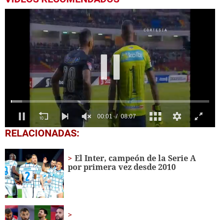
0
RELACIONADAS:
seconds
of
8
El Inter, campeón de la Serie A
minutes,
por primera vez desde 2010
7
seconds