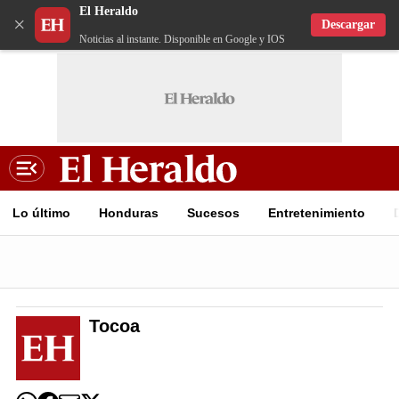
El Heraldo
×
Descargar
Noticias al instante. Disponible en Google y IOS
Lo último
Honduras
Sucesos
Entretenimiento
Tocoa