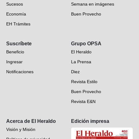
Sucesos
Semana en imágenes
Economía
Buen Provecho
EH Trámites
Opinión
Suscríbete
Grupo OPSA
EH Verifica
Beneficio
El Heraldo
Fotogalerías
Ingresar
La Prensa
Deportes
Notificaciones
Diez
Videos
Revista Estilo
Hondureños en el mundo
Buen Provecho
Revista E&N
Suscripción
Acerca de El Heraldo
Edición impresa
Visión y Misión