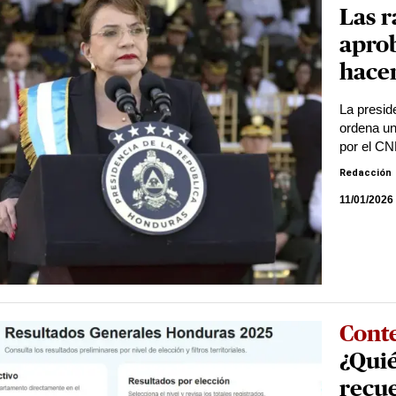
Las r
aprob
hacer
La presid
ordena un
por el C
Redacción
11/01/2026
Cont
¿Quié
recu