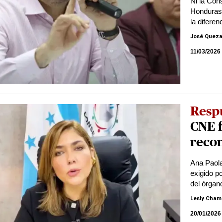
Ni la Con
Honduras 
la diferen
José Quez
11/03/2026
Resp
CNE f
recon
Ana Paola
exigido p
del órgan
Lesly Cham
20/01/2026