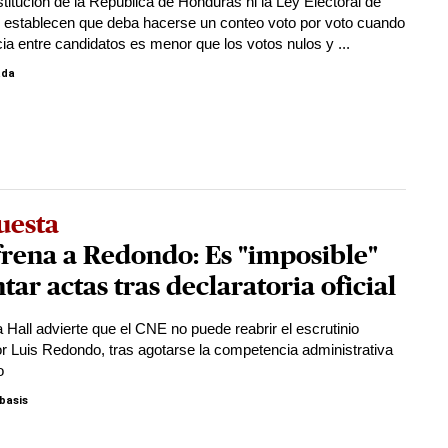
stitución de la República de Honduras ni la Ley Electoral de
establecen que deba hacerse un conteo voto por voto cuando
cia entre candidatos es menor que los votos nulos y ...
ada
uesta
rena a Redondo: Es "imposible"
tar actas tras declaratoria oficial
 Hall advierte que el CNE no puede reabrir el escrutinio
or Luis Redondo, tras agotarse la competencia administrativa
o
basis