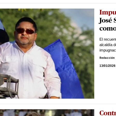
Impu
José 
como 
El recuent
alcaldía 
impugnac
Redacción
13/01/2026
Cont