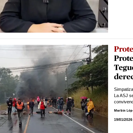
Prote
Prote
Teguc
dere
Simpatiza
La ASJ se
convivenc
Marbin Lóp
19/01/2026