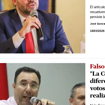
El artícu
resuelven
persiste l
José Quez
18/03/2026
Falso
"La C
difer
votos
reali