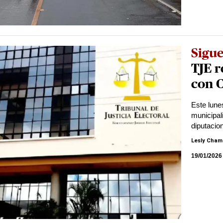
Sigu
TJE r
con 
Este lunes
municipal
diputacio
Lesly Cham
19/01/2026