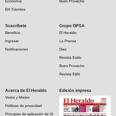
Economía
Buen Provecho
EH Trámites
Opinión
Suscríbete
Grupo OPSA
EH Verifica
Beneficio
El Heraldo
Fotogalerías
Ingresar
La Prensa
Deportes
Notificaciones
Diez
Videos
Revista Estilo
Hondureños en el mundo
Buen Provecho
Revista E&N
Suscripción
Acerca de El Heraldo
Edición impresa
Visión y Misión
Politicas de privacidad
Principios de aplicación de IA