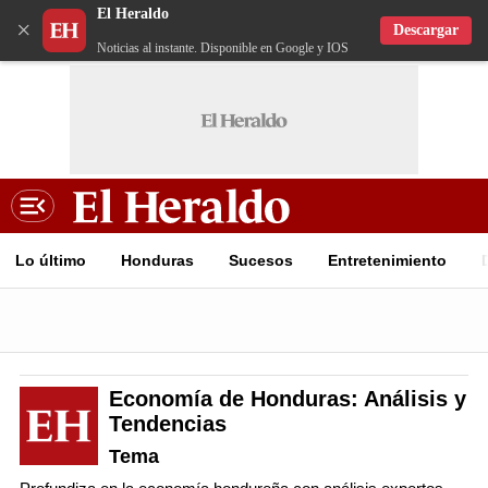
El Heraldo
×
Descargar
Noticias al instante. Disponible en Google y IOS
Lo último
Honduras
Sucesos
Entretenimiento
Economía de Honduras: Análisis y
Tendencias
Tema