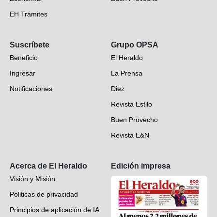
EH Trámites
Opinión
Suscríbete
Grupo OPSA
EH Verifica
Beneficio
El Heraldo
Fotogalerías
Ingresar
La Prensa
Deportes
Notificaciones
Diez
Videos
Revista Estilo
Hondureños en el mundo
Buen Provecho
Revista E&N
Suscripción
Acerca de El Heraldo
Edición impresa
Visión y Misión
Politicas de privacidad
Principios de aplicación de IA