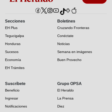
Secciones
Boletines
EH Plus
Cruzando Fronteras
Tegucigalpa
Conéctate
Honduras
Noticias
Sucesos
Semana en imágenes
Economía
Buen Provecho
EH Trámites
Opinión
Suscríbete
Grupo OPSA
EH Verifica
Beneficio
El Heraldo
Fotogalerías
Ingresar
La Prensa
Deportes
Notificaciones
Diez
Videos